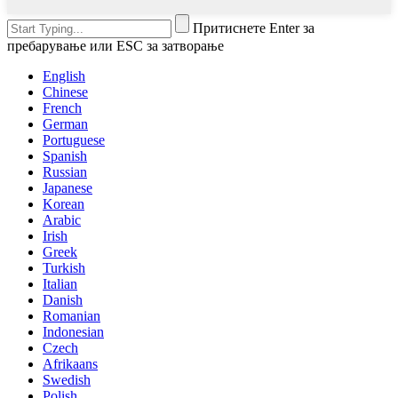
Притиснете Enter за
пребарување или ESC за затворање
English
Chinese
French
German
Portuguese
Spanish
Russian
Japanese
Korean
Arabic
Irish
Greek
Turkish
Italian
Danish
Romanian
Indonesian
Czech
Afrikaans
Swedish
Polish