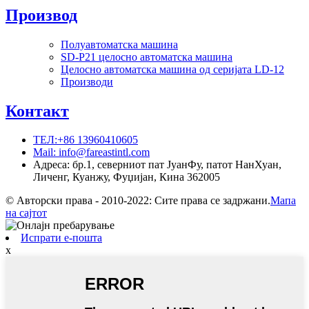
Производ
Полуавтоматска машина
SD-P21 целосно автоматска машина
Целосно автоматска машина од серијата LD-12
Производи
Контакт
ТЕЛ:+86 13960410605
Mail: info@fareastintl.com
Адреса: бр.1, северниот пат ЈуанФу, патот НанХуан,
Личенг, Куанжу, Фуџијан, Кина 362005
© Авторски права - 2010-2022: Сите права се задржани.
Мапа
на сајтот
Испрати е-пошта
x