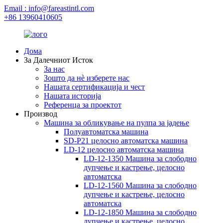
Email : info@fareastintl.com
+86 13960410605
Дома
За Далечниот Исток
За нас
Зошто да нè изберете нас
Нашата сертификација и чест
Нашата историја
Референца за проектот
Производ
Машина за обликување на пулпа за јадење
Полуавтоматска машина
SD-P21 целосно автоматска машина
LD-12 целосно автоматска машина
LD-12-1350 Машина за слободно
дупчење и кастрење, целосно
автоматска
LD-12-1560 Машина за слободно
дупчење и кастрење, целосно
автоматска
LD-12-1850 Машина за слободно
дупчење и кастрење, целосно