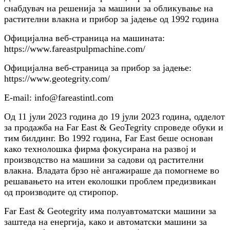
снабдувач на решенија за машини за обликување на
растителни влакна и прибор за јадење од 1992 година
Официјална веб-страница на машината:
https://www.fareastpulpmachine.com/
Официјална веб-страница за прибор за јадење:
https://www.geotegrity.com/
E-mail: info@fareastintl.com
Од 11 јули 2023 година до 19 јули 2023 година, одделот
за продажба на Far East & GeoTegrity спроведе обуки и
тим билдинг. Во 1992 година, Far East беше основан
како технолошка фирма фокусирана на развој и
производство на машини за садови од растителни
влакна. Владата брзо нè ангажираше да помогнеме во
решавањето на итен еколошки проблем предизвикан
од производите од стиропор.
Far East & Geotegrity има полуавтоматски машини за
заштеда на енергија, како и автоматски машини за