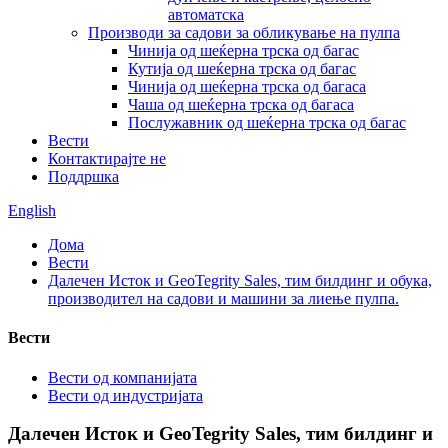
автоматска
Производи за садови за обликување на пулпа
Чинија од шеќерна трска од багас
Кутија од шеќерна трска од багас
Чинија од шеќерна трска од багаса
Чаша од шеќерна трска од багаса
Послужавник од шеќерна трска од багас
Вести
Контактирајте не
Поддршка
English
Дома
Вести
Далечен Исток и GeoTegrity Sales, тим билдинг и обука,
производител на садови и машини за лиење пулпа.
Вести
Вести од компанијата
Вести од индустријата
Далечен Исток и GeoTegrity Sales, тим билдинг и