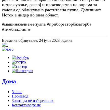
истражување, развој и производство на опрема за
садови од обликувана растителна пулпа, Далечниот
Исток е лидер во оваа област.
#машиназалиењепулпа #приборзаторбазаторба
#тимбилдинг #
Време на објавување: 24 јули 2023 година
Дома
За нас
Производ
Зошто да нè изберете нас
Контактирајте не