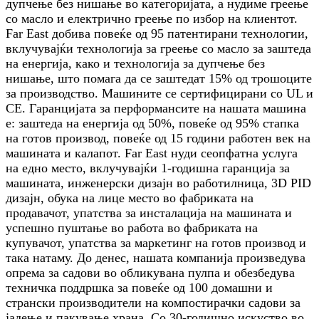
дупчење без нишање во категоријата, а нудиме греење
со масло и електрично греење по избор на клиентот.
Far East добива повеќе од 95 патентирани технологии,
вклучувајќи технологија за греење со масло за заштеда
на енергија, како и технологија за дупчење без
нишање, што помага да се заштедат 15% од трошоците
за производство. Машините се сертифицирани со UL и
CE. Гаранцијата за перформансите на нашата машина
е: заштеда на енергија од 50%, повеќе од 95% стапка
на готов производ, повеќе од 15 години работен век на
машината и калапот. Far East нуди сеопфатна услуга
на едно место, вклучувајќи 1-годишна гаранција за
машината, инженерски дизајн во работилница, 3D PID
дизајн, обука на лице место во фабриката на
продавачот, упатства за инсталација на машината и
успешно пуштање во работа во фабриката на
купувачот, упатства за маркетинг на готов производ и
така натаму. До денес, нашата компанија произведува
опрема за садови во обликувана пулпа и обезбедува
техничка поддршка за повеќе од 100 домашни и
странски производители на компостирачки садови за
јадење и пакување храна. Со 30-годишно искуство во