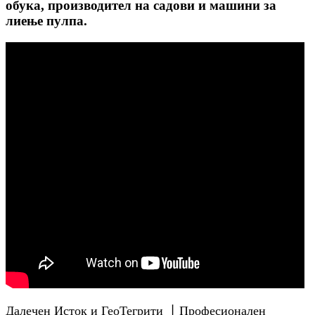
обука, производител на садови и машини за
лиење пулпа.
Далечен Исток и ГеоТегрити 丨Професионален